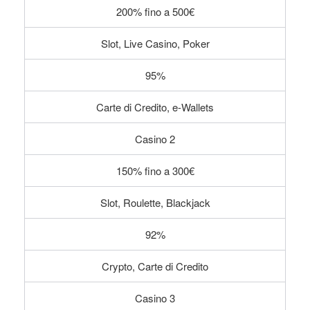
200% fino a 500€
Slot, Live Casino, Poker
95%
Carte di Credito, e-Wallets
Casino 2
150% fino a 300€
Slot, Roulette, Blackjack
92%
Crypto, Carte di Credito
Casino 3