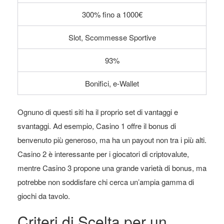
300% fino a 1000€
Slot, Scommesse Sportive
93%
Bonifici, e-Wallet
Ognuno di questi siti ha il proprio set di vantaggi e
svantaggi. Ad esempio,
Casino 1
offre il bonus di
benvenuto più generoso, ma ha un payout non tra i più alti.
Casino 2
è interessante per i giocatori di criptovalute,
mentre
Casino 3
propone una grande varietà di bonus, ma
potrebbe non soddisfare chi cerca un’ampia gamma di
giochi da tavolo.
Criteri di Scelta per un