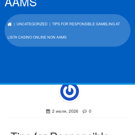
AAMS
|
UNCATEGORIZED
| TIPS FOR RESPONSIBLE GAMBLING AT
LISTA CASINO ONLINE NON AAMS
2 июля, 2026
0