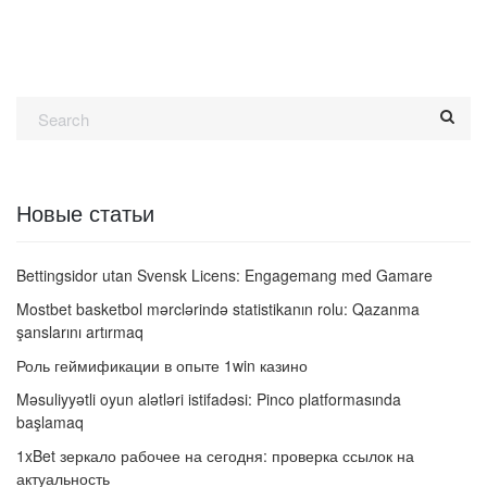
Новые статьи
Bettingsidor utan Svensk Licens: Engagemang med Gamare
Mostbet basketbol mərclərində statistikanın rolu: Qazanma
şanslarını artırmaq
Роль геймификации в опыте 1win казино
Məsuliyyətli oyun alətləri istifadəsi: Pinco platformasında
başlamaq
1xBet зеркало рабочее на сегодня: проверка ссылок на
актуальность