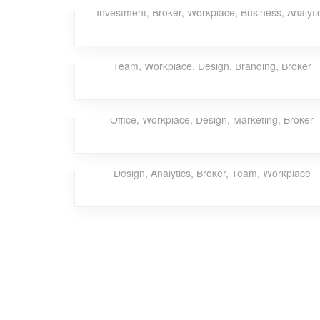
Investment
,
Broker
,
Workplace
,
Business
,
Analyti
Bitter Epsilon
Team
,
Workplace
,
Design
,
Branding
,
Broker
Brutal Xylophone
Office
,
Workplace
,
Design
,
Marketing
,
Broker
Laser Brave
Design
,
Analytics
,
Broker
,
Team
,
Workplace