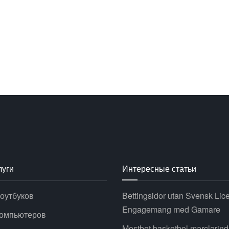
луги
Интересные статьи
оутбуков
Bettingsidor utan Svensk Lic
Engagemang med Gamare
компьютеров
Mostbet basketbol mərclərin