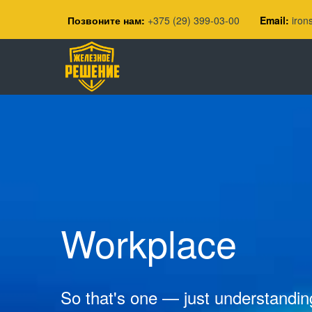
Позвоните нам:
+375 (29) 399-03-00
Email:
iron
Workplace
So that's one — just understanding