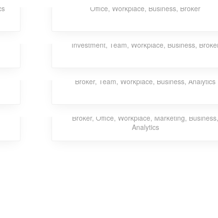
cs
Office
,
Workplace
,
Business
,
Broker
Dagger Homeless
Investment
,
Team
,
Workplace
,
Business
,
Broke
Ghastly Burst
Broker
,
Team
,
Workplace
,
Business
,
Analytics
Rainbow Neptune
Broker
,
Office
,
Workplace
,
Marketing
,
Business
Analytics