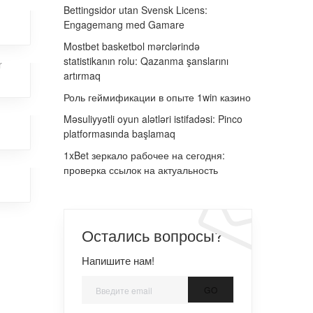
Bettingsidor utan Svensk Licens:
Engagemang med Gamare
Mostbet basketbol mərclərində
statistikanın rolu: Qazanma şanslarını
r
artırmaq
Роль геймификации в опыте 1win казино
Məsuliyyətli oyun alətləri istifadəsi: Pinco
platformasında başlamaq
1xBet зеркало рабочее на сегодня:
,
проверка ссылок на актуальность
Остались вопросы?
Напишите нам!
GO