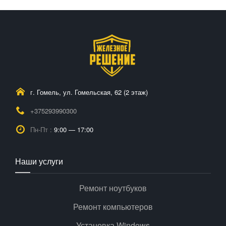
г. Гомель, ул. Гомельская, 62 (2 этаж)
+375293990300
Пн-Пт :
9:00 — 17:00
Наши услуги
Ремонт ноутбуков
Ремонт компьютеров
Установка Windows