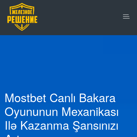
Mostbet Canlı Bakara
Oyununun Mexanikası
Ilə Kazanma Şansınızı