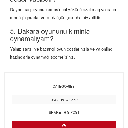
Dayanmaq, oyunun emosional yükünü azaltmaq və daha
məntiqli qərarlar vermək üçün çox əhəmiyyətlidir.
5. Bakara oyununu kiminlə
oynamalıyam?
Yalnız şanslı və bacarıqlı oyun dostlarınızla və ya online
kazinolarla oynamağı seçməlisiniz.
CATEGORIES:
UNCATEGORIZED
SHARE THIS POST