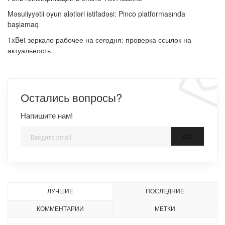
Məsuliyyətli oyun alətləri istifadəsi: Pinco platformasında
başlamaq
1xBet зеркало рабочее на сегодня: проверка ссылок на
актуальность
Остались вопросы?
Напишите нам!
GO
ЛУЧШИЕ
ПОСЛЕДНИЕ
КОММЕНТАРИИ
МЕТКИ