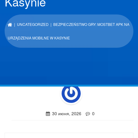
Kasynie
|
UNCATEGORIZED
| BEZPIECZEŃSTWO GRY: MOSTBET APK NA
URZĄDZENIA MOBILNE W KASYNIE
30 июня, 2026
0