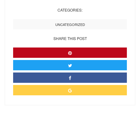
CATEGORIES:
UNCATEGORIZED
SHARE THIS POST